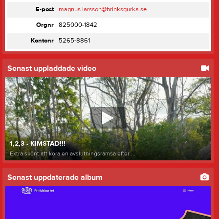
E-post
magnus.larsson@brinksgurka.se
Orgnr
825000-1842
Kontonr
5265-8861
Senast uppladdade video
1,2,3 - KIMSTAD!!!
Extra skönt att köra en avslutningsramsa efter ...
Senast uppdaterade album