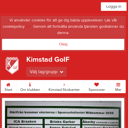
Logga in
Vi använder cookies för att ge dig bästa upplevelsen. Läs vår
cookiepolicy
här
. Genom att fortsätta använda tjänsten godkänner du
denna.
Okej
Kimstad GoIF
Välj lag/grupp
Start
Om klubben
Kimstad Skidcenter
Sponsorer
Mer