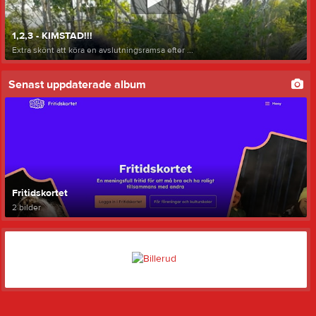
1,2,3 - KIMSTAD!!!
Extra skönt att köra en avslutningsramsa efter ...
Senast uppdaterade album
Fritidskortet
2 bilder