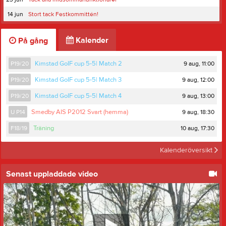
14 jun
Stort tack Festkommittén!
Kalender
På gång
9 aug, 11:00
P19/20
Kimstad GoIF cup 5-5| Match 2
9 aug, 12:00
P19/20
Kimstad GoIF cup 5-5| Match 3
9 aug, 13:00
P19/20
Kimstad GoIF cup 5-5| Match 4
9 aug, 18:30
U P14
Smedby AIS P2012 Svart (hemma)
10 aug, 17:30
F18/19
Träning
Kalenderöversikt
Senast uppladdade video