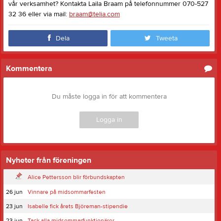
vår verksamhet? Kontakta Laila Braam på telefonnummer 070-527
32 36 eller via mail:
braam@telia.com
Dela
Tweeta
Kommentera
Du måste logga in för att kommentera
Logga in
Nyheter från föreningen
Alice Pettersson blir förbundskapten
26 jun
Vinnare på midsommarfesten
23 jun
Isabelle fick årets Björeman-stipendie
23 jun
Tack alla midsommarfunktionärer